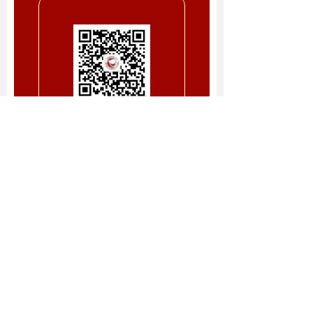
供稿|刘鸿彬
编辑|王 娟
审核|杨青年
往期回顾